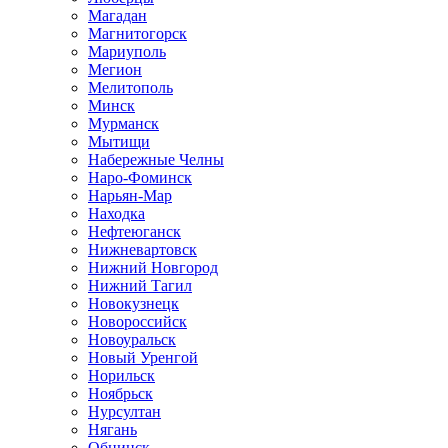
Магадан
Магнитогорск
Мариуполь
Мегион
Мелитополь
Минск
Мурманск
Мытищи
Набережные Челны
Наро-Фоминск
Нарьян-Мар
Находка
Нефтеюганск
Нижневартовск
Нижний Новгород
Нижний Тагил
Новокузнецк
Новороссийск
Новоуральск
Новый Уренгой
Норильск
Ноябрьск
Нурсултан
Нягань
Обнинск