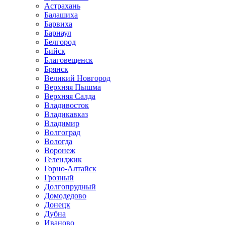
Астрахань
Балашиха
Барвиха
Барнаул
Белгород
Бийск
Благовещенск
Брянск
Великий Новгород
Верхняя Пышма
Верхняя Салда
Владивосток
Владикавказ
Владимир
Волгоград
Вологда
Воронеж
Геленджик
Горно-Алтайск
Грозный
Долгопрудный
Домодедово
Донецк
Дубна
Иваново