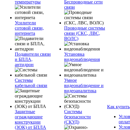
температуры
Беспроводные сети
связи
Усилители
сотовой связи,
Проводные системы
интернета
связи (СКС, ЛВС,
ВОЛС)
Подавители связи
Установка
и БПЛА,
видеонаблюдения
антидрон
Системы
Умное
кабельной связи
видеонаблюдение и
видеоаналитика
Как купить
Защитные
Системы
Усло
ограждающие
безопасности
опла
конструкции
(СКУД)
Усло
(ЗОК) от БПЛА