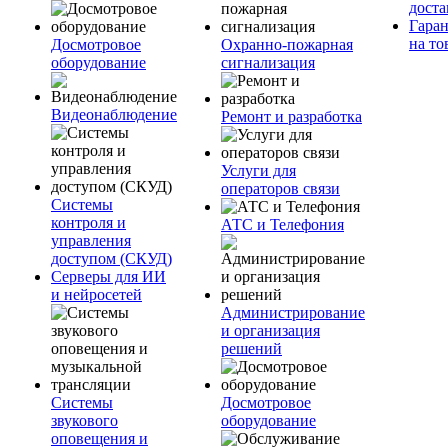
доста
Гара
на то
Досмотровое
Охранно-пожарная
оборудование
сигнализация
Видеонаблюдение
Ремонт и разработка
Услуги для
операторов связи
Системы
контроля и
АТС и Телефония
управления
доступом (СКУД)
Серверы для ИИ
и нейросетей
Администрирование
и организация
решений
Системы
Досмотровое
звукового
оборудование
оповещения и