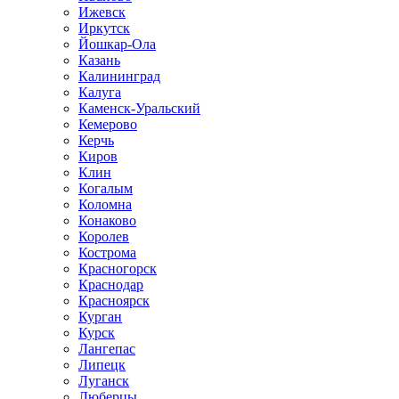
Ижевск
Иркутск
Йошкар-Ола
Казань
Калининград
Калуга
Каменск-Уральский
Кемерово
Керчь
Киров
Клин
Когалым
Коломна
Конаково
Королев
Кострома
Красногорск
Краснодар
Красноярск
Курган
Курск
Лангепас
Липецк
Луганск
Люберцы