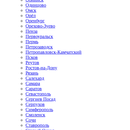
Одинцово
Омск
Орёл
Оренбург
Орехово-Зуево
Пенза
Первоуральск
Пермь
Петрозаводск
Петропавловск-Камчатский
Псков
Реутов
Ростов-на-Дону
Рязань
Салехард
Самара
Саратов
Севастополь
Сергиев Посад
Серпухов
Симферополь
Смоленск
Сочи
Ставрополь