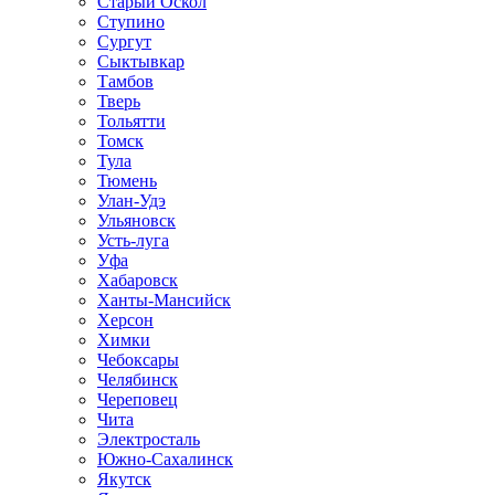
Старый Оскол
Ступино
Сургут
Сыктывкар
Тамбов
Тверь
Тольятти
Томск
Тула
Тюмень
Улан-Удэ
Ульяновск
Усть-луга
Уфа
Хабаровск
Ханты-Мансийск
Херсон
Химки
Чебоксары
Челябинск
Череповец
Чита
Электросталь
Южно-Сахалинск
Якутск