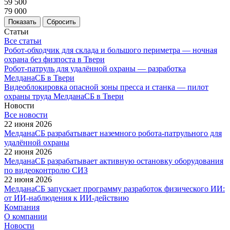
59 500
79 000
Сбросить
Статьи
Все статьи
Робот-обходчик для склада и большого периметра — ночная
охрана без физпоста в Твери
Робот-патруль для удалённой охраны — разработка
МелданаСБ в Твери
Видеоблокировка опасной зоны пресса и станка — пилот
охраны труда МелданаСБ в Твери
Новости
Все новости
22 июня 2026
МелданаСБ разрабатывает наземного робота-патрульного для
удалённой охраны
22 июня 2026
МелданаСБ разрабатывает активную остановку оборудования
по видеоконтролю СИЗ
22 июня 2026
МелданаСБ запускает программу разработок физического ИИ:
от ИИ-наблюдения к ИИ-действию
Компания
О компании
Новости