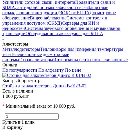
Усилители сотовой связи, интернета
Подавители связи и
БПЛА, антидрон
Системы кабельной связи
Защитные
ограждающие конструкции (ЗОК) от БПЛА
Досмотровое
оборудование
Видеонаблюдение
Системы контроля и
управления доступом (СКУД)
Серверы для ИИ и
нейросетей
Системы звукового оповещения и музыкальной
трансляции
Оборудование и аксессуары для БПЛА
-
Алкотестеры
Металлодетекторы
Тепловизоры для измерения температуры
тела
Телевизионные досмотровые
системы
Газоанализаторы
Интроскопы рентгенотелевизионные
Фильтр
По популярности
По алфавиту
По цене
Быстрый просмотр
Стойка для алкотестеров Динго В-01/В-02
Есть в наличии
1 000 руб.
/шт
*
Минимальный заказ от 10 000 руб.
-
+
Купить в 1 клик
В корзину