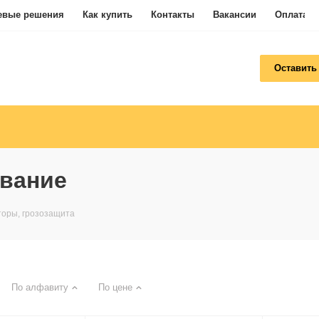
евые решения
Как купить
Контакты
Вакансии
Оплата
Оставить
вание
оры, грозозащита
По алфавиту
По цене