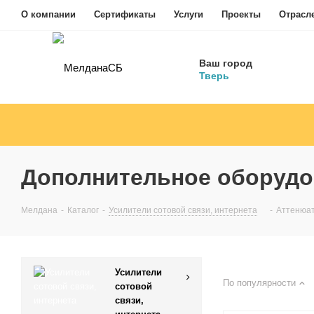
О компании
Сертификаты
Услуги
Проекты
Отрасл
Ваш город
Тверь
Дополнительное оборудо
Мелдана
-
Каталог
-
Усилители сотовой связи, интернета
-
Аттенюат
Усилители
По популярности
сотовой
связи,