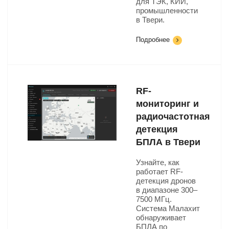
для ТЭК, КИИ,
промышленности
в Твери.
Подробнее
RF-
мониторинг и
радиочастотная
детекция
БПЛА в Твери
Узнайте, как
работает RF-
детекция дронов
в диапазоне 300–
7500 МГц.
Система Малахит
обнаруживает
БПЛА по