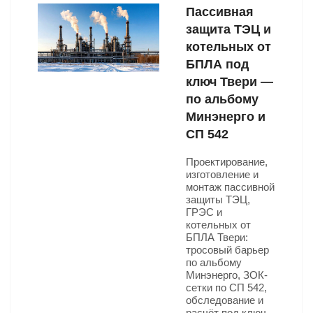
Пассивная
защита ТЭЦ и
котельных от
БПЛА под
ключ Твери —
по альбому
Минэнерго и
СП 542
Проектирование,
изготовление и
монтаж пассивной
защиты ТЭЦ,
ГРЭС и
котельных от
БПЛА Твери:
тросовый барьер
по альбому
Минэнерго, ЗОК-
сетки по СП 542,
обследование и
расчёт под ключ.