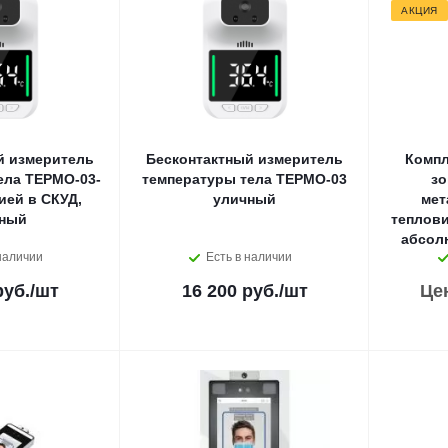
АКЦИЯ
й измеритель
Бесконтактный измеритель
Компл
ела ТЕРМО-03-
температуры тела ТЕРМО-03
зо
ией в СКУД,
уличный
мет
ный
теплов
абсол
наличии
Есть в наличии
руб.
/шт
16 200 руб.
/шт
Це