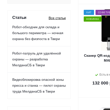
ХИТ
СОВЕТУ
Статьи
Все статьи
НОВИНКА
Робот-обходчик для склада и
большого периметра — ночная
охрана без физпоста в Твери
Робот-патруль для удалённой
Сканер QR-код
охраны — разработка
МА
МелданаСБ в Твери
Есть в 
Видеоблокировка опасной зоны
132 000 
пресса и станка — пилот охраны
труда МелданаСБ в Твери