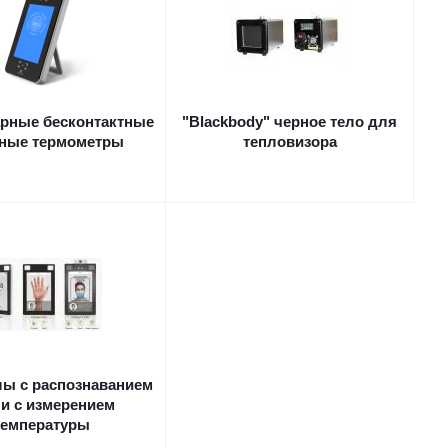
рные бесконтактные
"Blackbody" черное тело для
чные термометры
тепловизора
ы с распознаванием
 и с измерением
температуры