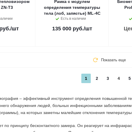
 тепловизором
Рамка с модулем
Биомет
 ZN-T3
определения температуры
Pro
тела (лоб, запястье) ML-4C
наличии
Есть в наличии
руб.
/шт
135 000 руб.
/шт
Це
Показать еще
1
2
3
4
5
ография – эффективный инструмент определения повышенной тем
ннего обнаружения людей, больных инфекционными заболеваниями
ограммы), на которых заметны малейшие отклонения температуры 
т по принципу бесконтактного замера. Он реагирует на инфракрасн