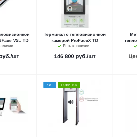
пловизионной
Терминал с тепловизионной
Ме
dFace-V5L-TD
камерой ProFaceX-TD
тепл
наличии
Есть в наличии
руб.
/шт
146 800 руб.
/шт
Це
ХИТ
НОВИНКА