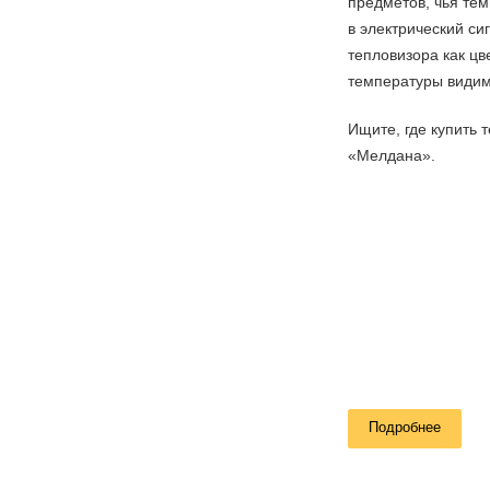
предметов, чья те
в электрический си
тепловизора как цв
температуры видим
Ищите, где купить
«Мелдана».
Подробнее