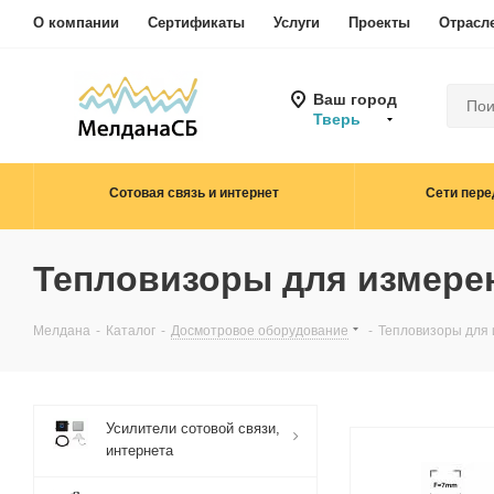
О компании
Сертификаты
Услуги
Проекты
Отрасл
Ваш город
Тверь
Сотовая связь и интернет
Сети пере
Тепловизоры для измере
Мелдана
-
Каталог
-
Досмотровое оборудование
-
Тепловизоры для
Усилители сотовой связи,
интернета