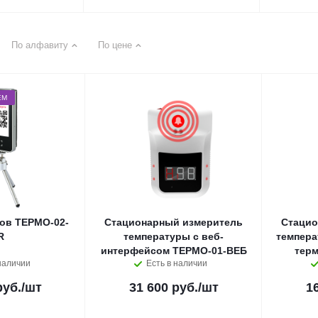
По алфавиту
По цене
ЕМ
ов ТЕРМО-02-
Стационарный измеритель
Стацио
R
температуры с веб-
темпера
интерфейсом ТЕРМО-01-ВЕБ
тер
наличии
Есть в наличии
руб.
/шт
31 600 руб.
/шт
1