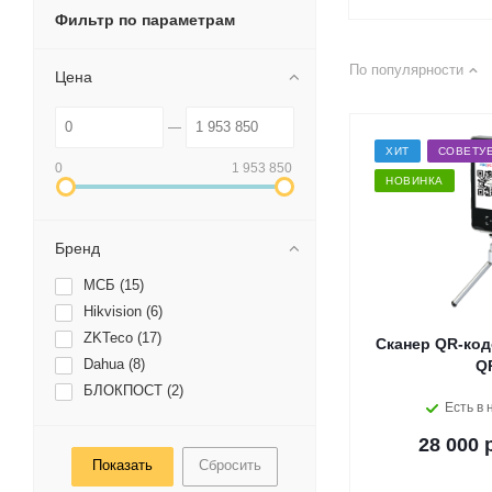
Фильтр по параметрам
По популярности
Цена
ХИТ
СОВЕТУ
0
1 953 850
НОВИНКА
Бренд
МСБ (
15
)
Hikvision (
6
)
ZKTeco (
17
)
Сканер QR-код
Dahua (
8
)
Q
БЛОКПОСТ (
2
)
Есть в 
28 000 
Сбросить