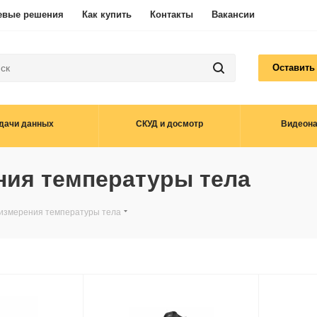
евые решения
Как купить
Контакты
Вакансии
Оставить
дачи данных
СКУД и досмотр
Видеон
ния температуры тела
 измерения температуры тела