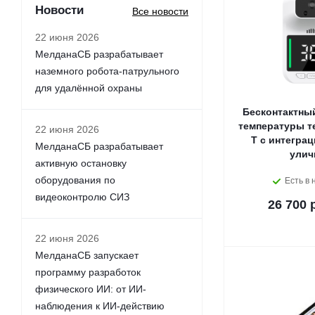
Новости
Все новости
22 июня 2026
МелданаСБ разрабатывает
наземного робота-патрульного
для удалённой охраны
Бесконтактны
температуры т
22 июня 2026
Т c интеграц
МелданаСБ разрабатывает
улич
активную остановку
оборудования по
Есть в 
видеоконтролю СИЗ
26 700 
22 июня 2026
МелданаСБ запускает
программу разработок
физического ИИ: от ИИ-
наблюдения к ИИ-действию