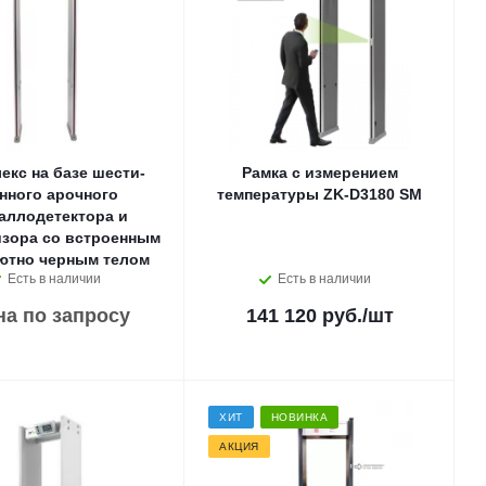
екс на базе шести-
Рамка с измерением
нного арочного
температуры ZK-D3180 SM
аллодетектора и
изора со встроенным
ютно черным телом
Есть в наличии
Есть в наличии
на по запросу
141 120 руб.
/шт
ХИТ
НОВИНКА
АКЦИЯ