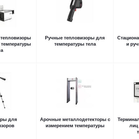
 тепловизоры
Ручные тепловизоры для
Стациона
 температуры
температуры тела
и ру
ла
ары для
Арочные металлодетекторы с
Терминал
изоров
измерением температуры
лиц