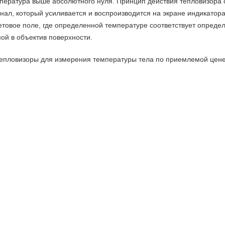
мпература выше абсолютного нуля. Принцип действия тепловизора
гнал, который усиливается и воспроизводится на экране индикато
етовое поле, где определенной температуре соответствует опреде
ой в объектив поверхности.
 тепловизоры для измерения температуры тела по приемлемой цене