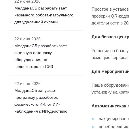
22 июня 2026
МелданаСБ разрабатывает
Простое в установ
наземного робота-патрульного
проверки QR-кодов
для удалённой охраны
деятельности в 20
Для бизнес-центр
22 июня 2026
МелданаСБ разрабатывает
Решение на базе у
активную остановку
помощью сервиса "
оборудования по
видеоконтролю СИЗ
Для мероприятий
22 июня 2026
Наше оборудовани
МелданаСБ запускает
установку на крат
программу разработок
физического ИИ: от ИИ-
Автоматическая 
наблюдения к ИИ-действию
вакцинирован
переболевших