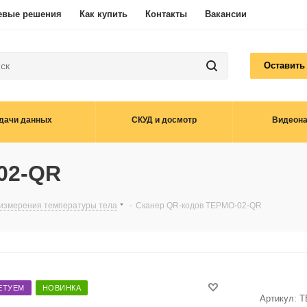
евые решения
Как купить
Контакты
Вакансии
Оставить
дачи данных
СКУД и досмотр
Видеон
02-QR
 измерения температуры тела
-
Сканер QR-кодов ТЕРМО-02-QR
ЕТУЕМ
НОВИНКА
Артикул:
Т