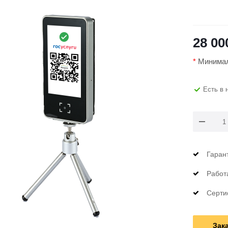
28 00
*
Минималь
Есть в 
Гаран
Работ
Серти
Зак