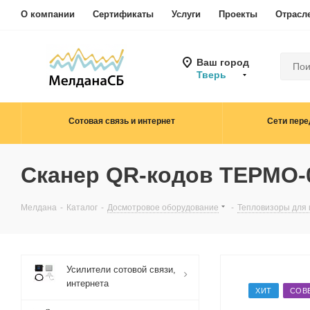
О компании
Сертификаты
Услуги
Проекты
Отрасл
Ваш город
Тверь
Сотовая связь и интернет
Сети пере
Сканер QR-кодов ТЕРМО-
Мелдана
-
Каталог
-
Досмотровое оборудование
-
Тепловизоры для
Усилители сотовой связи,
интернета
ХИТ
СОВ