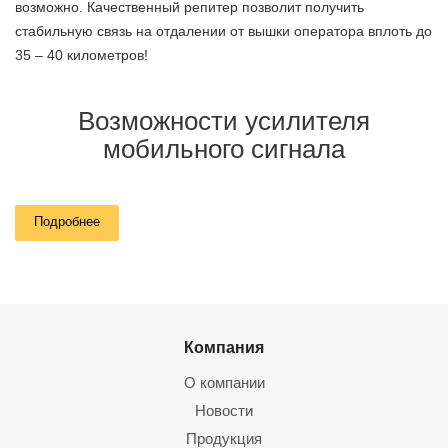
возможно. Качественный репитер позволит получить
стабильную связь на отдалении от вышки оператора вплоть до
35 – 40 километров!
Возможности усилителя
мобильного сигнала
Усилитель мобильного интернета обеспечит:
Подробнее
стабильную связь на площади до 1500 м2 (можно
расширить дополнительными антеннами);
интернет до 150 Мбит/с (для каждого телефона,
расположенного в зоне действия усилителя);
Компания
Wi-Fi покрытие (если доукомплектовать систему роутером
и WiFi-репитерами).
О компании
Новости
А специалисты Мелдана помогут определить, какой
Продукция