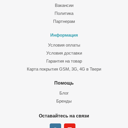
именно готовый комплект необходим в вашем конкретном
Вакансии
случае (включая антенны, соединительный кабель,
Политика
переходники). В ассортименте нашего магазина есть как
репитеры 2G, 3G, 4G (LTE), так и USB-модемы (и роутеры с
Партнерам
USB-портом). Доставка — в любые регионы РФ, можно также
заказать монтаж, настройку. Цены — доступные,
Информация
оборудование сертифицированное (гарантия от
Условия оплаты
производителя тоже предусмотрена).
Условия доставки
Гарантия на товар
Карта покрытия GSM, 3G, 4G в Твери
Помощь
Блог
Бренды
Оставайтесь на связи